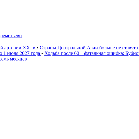
ереметьево
ой артерии XXI в
•
Страны Центральной Азии больше не ставят 
о 1 июля 2027 года
•
Ходьба после 60 – фатальная ошибка: Бубн
семь месяцев