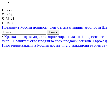
Войти
¥
0.52
$
81.41
€
94.06
Президент России подписал указ о приватизации аэропорта Ш
Поиск
•
Краткая история морских ворот мира и главной энергетическ
тигр
•
Правительство продлило срок продажи бензина Евро-2 д
Ипотечные выдачи в России достигли 2,6 триллиона рублей за 