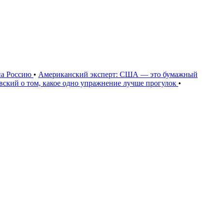
на Россию
•
Американский эксперт: США — это бумажный
овский о том, какое одно упражнение лучше прогулок
•