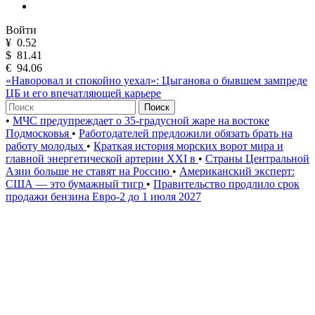
Войти
¥
0.52
$
81.41
€
94.06
«Наворовал и спокойно уехал»: Цыганова о бывшем зампреде
ЦБ и его впечатляющей карьере
Поиск
•
МЧС предупреждает о 35-градусной жаре на востоке
Подмосковья
•
Работодателей предложили обязать брать на
работу молодых
•
Краткая история морских ворот мира и
главной энергетической артерии XXI в
•
Страны Центральной
Азии больше не ставят на Россию
•
Американский эксперт:
США — это бумажный тигр
•
Правительство продлило срок
продажи бензина Евро-2 до 1 июля 2027