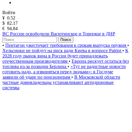
Войти
¥
0.52
$
82.17
€
94.84
ВС России освободили Васютинское и Торецкое в ДНР
Поиск
•
Пентагон ужесточает требования к срокам выпуска оружия
•
Хельсинки не пойдут на риск ради Киева в вопросе Patriot
•
К
2028 году рынок вина в России будет принадлежать
отечественным производителям
•
Европа рискует остаться без
топлива из-за позиции Берлина
•
«Тут не радостные новости
готовить надо, а извиняться перед людьми»: в Госдуме
заявили об ударе по пенсионерам
•
В Московской области
частные домовладельцы устанавливают антидроновые
системы