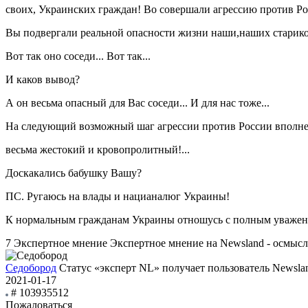
своих, Украинских граждан! Во совершали агрессию против Ро
Вы подвергали реальной опасности жизни наши,наших стари
Вот так оно соседи... Вот так...
И каков вывод?
А он весьма опасный для Вас соседи... И для нас тоже...
На следующий возможный шаг агрессии против России вполне 
весьма жестокий и кровопролитный!...
Доскакались бабушку Вашу?
ПС. Ругаюсь на влады и нацианалюг Украины!
К нормальным гражданам Украины отношусь с полным уважени
7
Экспертное мнение
Экспертное мнение на Newsland - осмыс
Седобород
Статус «эксперт NL» получает пользователь Newsla
2021-01-17
# 103935512
Пожаловаться