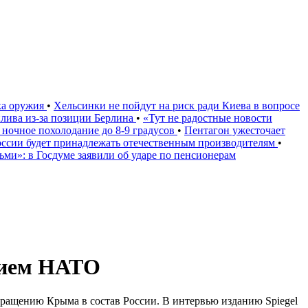
ка оружия
•
Хельсинки не пойдут на риск ради Киева в вопросе
плива из-за позиции Берлина
•
«Тут не радостные новости
 ночное похолодание до 8-9 градусов
•
Пентагон ужесточает
России будет принадлежать отечественным производителям
•
дьми»: в Госдуме заявили об ударе по пенсионерам
нием НАТО
ращению Крыма в состав России. В интервью изданию Spiegel