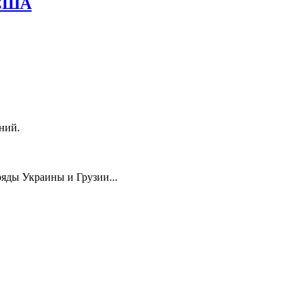
 США
ний.
ряды Украины и Грузии...