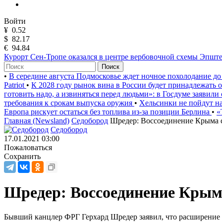
Войти
¥
0.52
$
82.17
€
94.84
Курорт Сен-Тропе оказался в центре вербовочной схемы Эпшт
Поиск
•
В середине августа Подмосковье ждет ночное похолодание до
Patriot
•
К 2028 году рынок вина в России будет принадлежать
готовить надо, а извиняться перед людьми»: в Госдуме заявили
требования к срокам выпуска оружия
•
Хельсинки не пойдут на
Европа рискует остаться без топлива из-за позиции Берлина
•
«
Главная (Newsland)
Седобород
Шредер: Воссоединение Крыма 
Седобород
17.01.2021 03:00
Пожаловаться
Сохранить
Шредер: Воссоединение Крым
Бывший канцлер ФРГ Герхард Шредер заявил, что расширение 