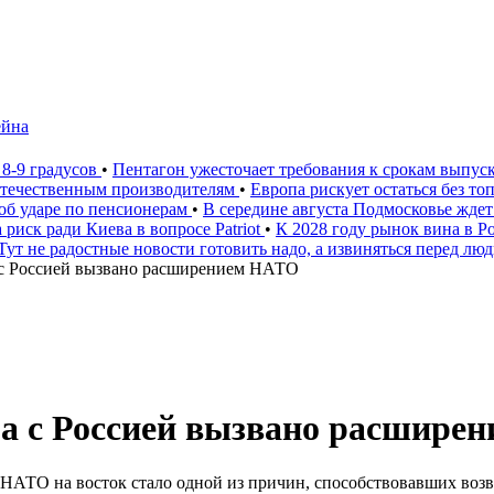
ейна
 8-9 градусов
•
Пентагон ужесточает требования к срокам выпус
 отечественным производителям
•
Европа рискует остаться без то
 об ударе по пенсионерам
•
В середине августа Подмосковье ждет
 риск ради Киева в вопросе Patriot
•
К 2028 году рынок вина в 
Тут не радостные новости готовить надо, а извиняться перед лю
с Россией вызвано расширением НАТО
а с Россией вызвано расшире
НАТО на восток стало одной из причин, способствовавших возв