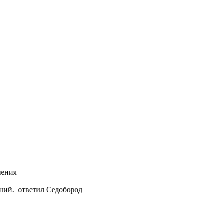
ления
ений.
ответил Седобород