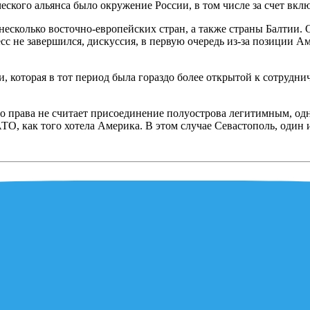
еского альянса было окружение России, в том числе за счет вкл
есколько восточно-европейских стран, а также страны Балтии. О
есс не завершился, дискуссия, в первую очередь из-за позиции А
, которая в тот период была гораздо более открытой к сотруднич
о права не считает присоединение полуострова легитимным, одна
О, как того хотела Америка. В этом случае Севастополь, один 