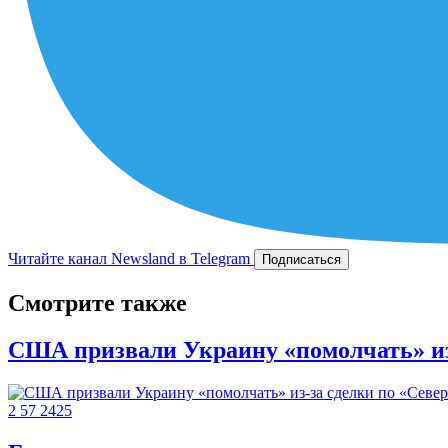
Читайте канал Newsland в Telegram
Подписаться
Смотрите также
США призвали Украину «помолчать» из-
2
57
2425