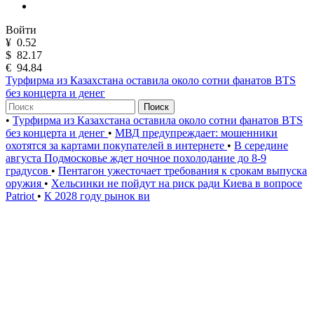
Войти
¥
0.52
$
82.17
€
94.84
Турфирма из Казахстана оставила около сотни фанатов BTS
без концерта и денег
Поиск
•
Турфирма из Казахстана оставила около сотни фанатов BTS
без концерта и денег
•
МВД предупреждает: мошенники
охотятся за картами покупателей в интернете
•
В середине
августа Подмосковье ждет ночное похолодание до 8-9
градусов
•
Пентагон ужесточает требования к срокам выпуска
оружия
•
Хельсинки не пойдут на риск ради Киева в вопросе
Patriot
•
К 2028 году рынок ви