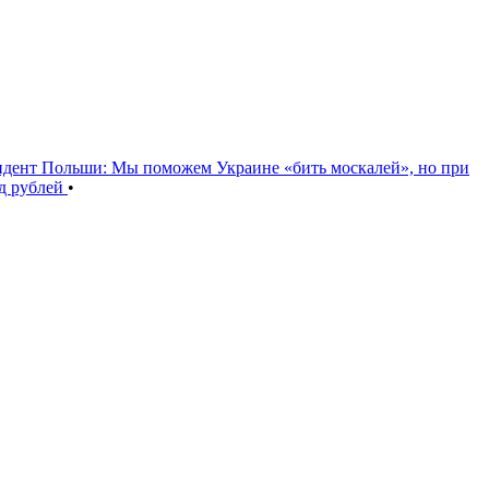
идент Польши: Мы поможем Украине «бить москалей», но при
рд рублей
•