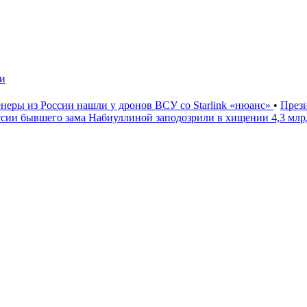
чи
неры из России нашли у дронов ВСУ со Starlink «нюанс»
•
През
ссии бывшего зама Набиуллиной заподозрили в хищении 4,3 мл