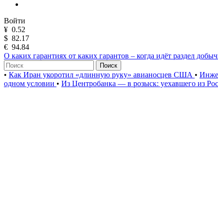
Войти
¥
0.52
$
82.17
€
94.84
О каких гарантиях от каких гарантов – когда идёт раздел добы
Поиск
•
Как Иран укоротил «длинную руку» авианосцев США
•
Инже
одном условии
•
Из Центробанка — в розыск: уехавшего из Ро