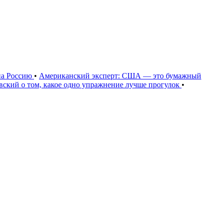
на Россию
•
Американский эксперт: США — это бумажный
овский о том, какое одно упражнение лучше прогулок
•