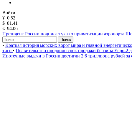
Войти
¥
0.52
$
81.41
€
94.06
Президент России подписал указ о приватизации аэропорта Ш
Поиск
•
Краткая история морских ворот мира и главной энергетическ
тигр
•
Правительство продлило срок продажи бензина Евро-2 д
Ипотечные выдачи в России достигли 2,6 триллиона рублей за 