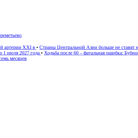
ереметьево
ой артерии XXI в
•
Страны Центральной Азии больше не ставят 
о 1 июля 2027 года
•
Ходьба после 60 – фатальная ошибка: Бубн
семь месяцев