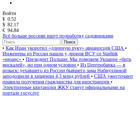
Войти
¥
0.52
$
82.17
€
94.84
Всё больше россиян ищут подработку садовниками
Поиск
•
Как Иран укоротил «длинную руку» авианосцев США
•
Инженеры из России нашли у дронов ВСУ со Starlink
«нюанс»
•
Президент Польши: Мы поможем Украине «бить
москалей», но при одном условии
•
Из Центробанка — в
розыск: уехавшего из России бывшего зама Набиуллиной
заподозрили в хищении 4,3 млрд рублей
•
США ужесточают
правила получения гражданства для иностранцев
•
Электронные квитанции ЖКУ станут официальными на
портале госуслуг