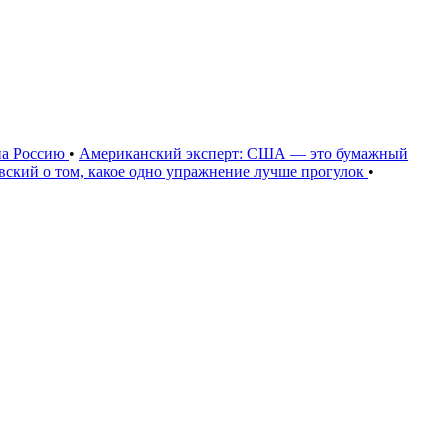
на Россию
•
Американский эксперт: США — это бумажный
овский о том, какое одно упражнение лучше прогулок
•