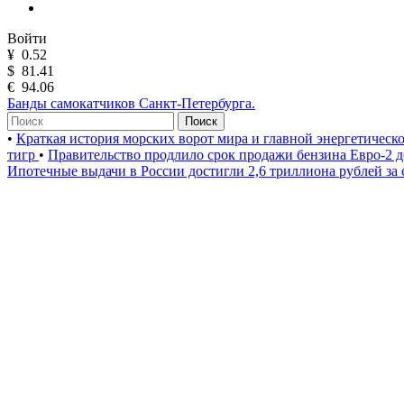
Войти
¥
0.52
$
81.41
€
94.06
Банды самокатчиков Санкт-Петербурга.
Поиск
•
Краткая история морских ворот мира и главной энергетическ
тигр
•
Правительство продлило срок продажи бензина Евро-2 д
Ипотечные выдачи в России достигли 2,6 триллиона рублей за