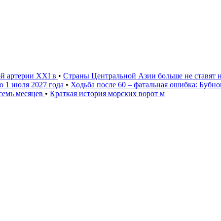
ой артерии XXI в
•
Страны Центральной Азии больше не ставят 
о 1 июля 2027 года
•
Ходьба после 60 – фатальная ошибка: Бубн
 семь месяцев
•
Краткая история морских ворот м