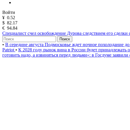
Войти
¥
0.52
$
82.17
€
94.84
Специалист счел освобождение Дурова следствием его сделки
Поиск
•
В середине августа Подмосковье ждет ночное похолодание до
Patriot
•
К 2028 году рынок вина в России будет принадлежать
готовить надо, а извиняться перед людьми»: в Госдуме заявили 