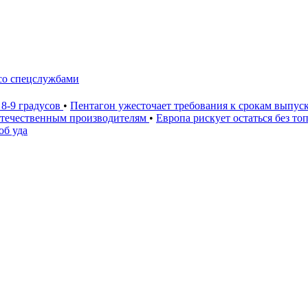
 со спецслужбами
 8-9 градусов
•
Пентагон ужесточает требования к срокам выпус
 отечественным производителям
•
Европа рискует остаться без то
об уда