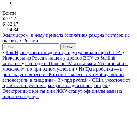
Войти
¥
0.52
$
82.17
€
94.84
Земля даром: к чему привела бесплатная раздача гектаров на
окраинах России
Поиск
•
Как Иран укоротил «длинную руку» авианосцев США
•
Инженеры из России нашли у дронов ВСУ со Starlink
«нюанс»
•
Президент Польши: Мы поможем Украине «бить
москалей», но при одном условии
•
Из Центробанка — в
розыск: уехавшего из России бывшего зама Набиуллиной
заподозрили в хищении 4,3 млрд рублей
•
США ужесточают
правила получения гражданства для иностранцев
•
Электронные квитанции ЖКУ станут официальными на
портале госуслуг