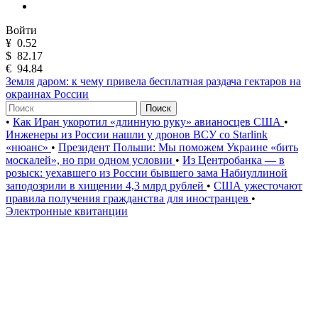
Войти
¥
0.52
$
82.17
€
94.84
Земля даром: к чему привела бесплатная раздача гектаров на
окраинах России
Поиск
•
Как Иран укоротил «длинную руку» авианосцев США
•
Инженеры из России нашли у дронов ВСУ со Starlink
«нюанс»
•
Президент Польши: Мы поможем Украине «бить
москалей», но при одном условии
•
Из Центробанка — в
розыск: уехавшего из России бывшего зама Набиуллиной
заподозрили в хищении 4,3 млрд рублей
•
США ужесточают
правила получения гражданства для иностранцев
•
Электронные квитанции