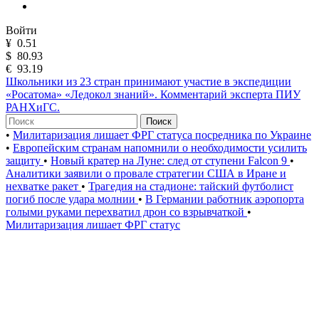
Войти
¥
0.51
$
80.93
€
93.19
Школьники из 23 стран принимают участие в экспедиции
«Росатома» «Ледокол знаний». Комментарий эксперта ПИУ
РАНХиГС.
Поиск
•
Милитаризация лишает ФРГ статуса посредника по Украине
•
Европейским странам напомнили о необходимости усилить
защиту
•
Новый кратер на Луне: след от ступени Falcon 9
•
Аналитики заявили о провале стратегии США в Иране и
нехватке ракет
•
Трагедия на стадионе: тайский футболист
погиб после удара молнии
•
В Германии работник аэропорта
голыми руками перехватил дрон со взрывчаткой
•
Милитаризация лишает ФРГ статус