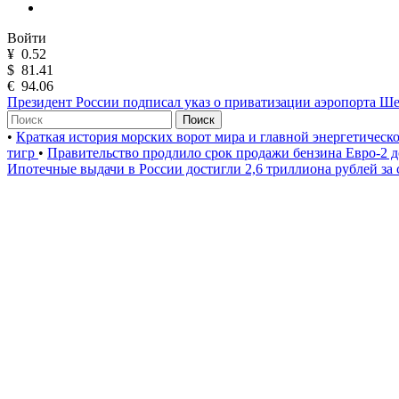
Войти
¥
0.52
$
81.41
€
94.06
Президент России подписал указ о приватизации аэропорта Ш
Поиск
•
Краткая история морских ворот мира и главной энергетическ
тигр
•
Правительство продлило срок продажи бензина Евро-2 д
Ипотечные выдачи в России достигли 2,6 триллиона рублей за