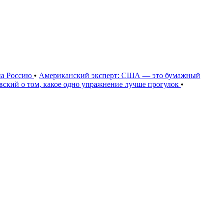
на Россию
•
Американский эксперт: США — это бумажный
овский о том, какое одно упражнение лучше прогулок
•