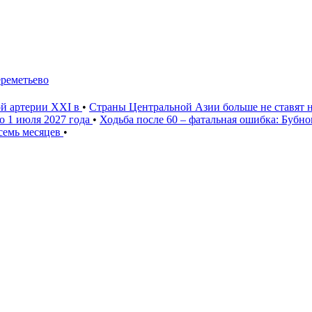
ереметьево
ой артерии XXI в
•
Страны Центральной Азии больше не ставят 
о 1 июля 2027 года
•
Ходьба после 60 – фатальная ошибка: Бубн
 семь месяцев
•