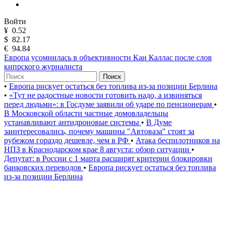
Войти
¥
0.52
$
82.17
€
94.84
Европа усомнилась в объективности Каи Каллас после слов
кипрского журналиста
Поиск
•
Европа рискует остаться без топлива из-за позиции Берлина
•
«Тут не радостные новости готовить надо, а извиняться
перед людьми»: в Госдуме заявили об ударе по пенсионерам
•
В Московской области частные домовладельцы
устанавливают антидроновые системы
•
В Думе
заинтересовались, почему машины "Автоваза" стоят за
рубежом гораздо дешевле, чем в РФ
•
Атака беспилотников на
НПЗ в Краснодарском крае 8 августа: обзор ситуации
•
Депутат: в России с 1 марта расширят критерии блокировки
банковских переводов
•
Европа рискует остаться без топлива
из-за позиции Берлина