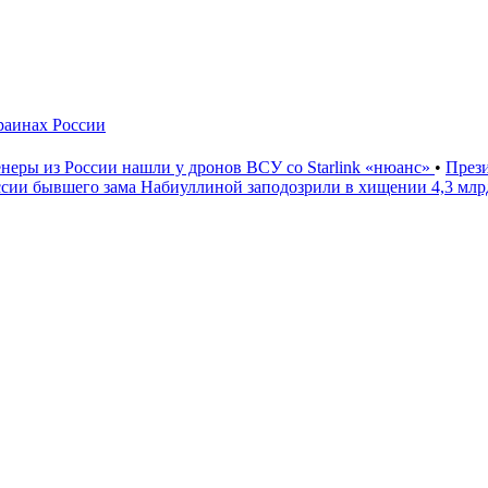
краинах России
неры из России нашли у дронов ВСУ со Starlink «нюанс»
•
През
ссии бывшего зама Набиуллиной заподозрили в хищении 4,3 мл