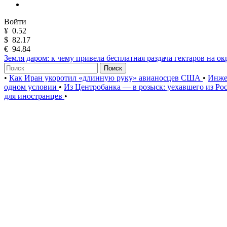
Войти
¥
0.52
$
82.17
€
94.84
Земля даром: к чему привела бесплатная раздача гектаров на о
Поиск
•
Как Иран укоротил «длинную руку» авианосцев США
•
Инже
одном условии
•
Из Центробанка — в розыск: уехавшего из Ро
для иностранцев
•