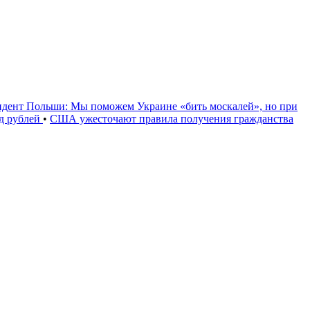
идент Польши: Мы поможем Украине «бить москалей», но при
рд рублей
•
США ужесточают правила получения гражданства