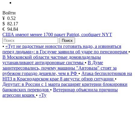
Войти
¥
0.52
$
82.17
€
94.84
США имеют менее 1700 ракет Patriot, сообщает NYT
Поиск
•
«Тут не радостные новости готовить надо, а извиняться
перед людьми»: в Госдуме заявили об ударе по пенсионерам
•
В Московской области частные домовладельцы
устанавливают антидроновые системы
•
В Думе
заинтересовались, почему машины "Автоваза" стоят за
рубежом гораздо дешевле, чем в РФ
•
Атака беспилотников на
НПЗ в Краснодарском крае 8 августа: обзор ситуации
•
Депутат: в России с 1 марта расширят критерии блокировки
банковских переводов
•
Ветеринар объяснила причины
агрессии кошек
•
«Ту