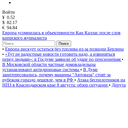
Войти
¥
0.52
$
82.17
€
94.84
Европа усомнилась в объективности Каи Каллас после слов
кипрского журналиста
Поиск
•
Европа рискует остаться без топлива из-за позиции Берлина
•
«Тут не радостные новости готовить надо, а извиняться
перед людьми»: в Госдуме заявили об ударе по пенсионерам
•
В Московской области частные домовладельцы
устанавливают антидроновые системы
•
В Думе
заинтересовались, почему машины "Автоваза" стоят за
рубежом гораздо дешевле, чем в РФ
•
Атака беспилотников на
НПЗ в Краснодарском крае 8 августа: обзор ситуации
•
Депута