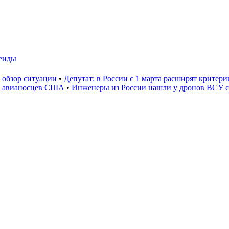
сеиды
: обзор ситуации
•
Депутат: в России с 1 марта расширят критер
» авианосцев США
•
Инженеры из России нашли у дронов ВСУ со