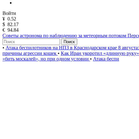
Войти
¥
0.52
$
82.17
€
94.84
Советы астронома по наблюдению за метеорным потоком Пер
Поиск
•
Атака беспилотников на НПЗ в Краснодарском крае 8 августа
причины агрессии кошек
•
Как Иран укоротил «длинную руку
«бить москалей», но при одном условии
•
Атака беспи