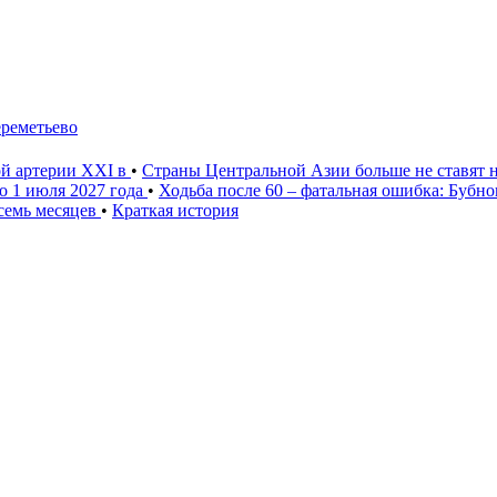
ереметьево
ой артерии XXI в
•
Страны Центральной Азии больше не ставят 
о 1 июля 2027 года
•
Ходьба после 60 – фатальная ошибка: Бубн
 семь месяцев
•
Краткая история