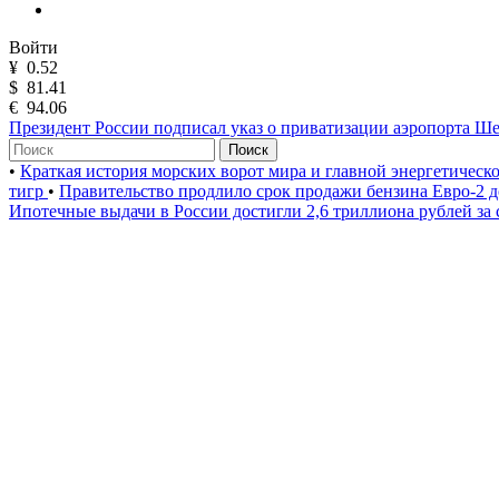
Войти
¥
0.52
$
81.41
€
94.06
Президент России подписал указ о приватизации аэропорта Ш
Поиск
•
Краткая история морских ворот мира и главной энергетическ
тигр
•
Правительство продлило срок продажи бензина Евро-2 д
Ипотечные выдачи в России достигли 2,6 триллиона рублей за