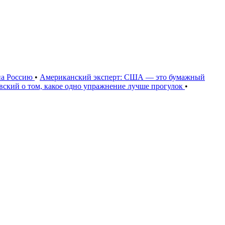
на Россию
•
Американский эксперт: США — это бумажный
овский о том, какое одно упражнение лучше прогулок
•