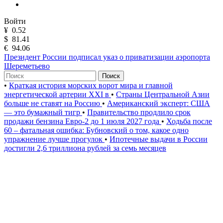
Войти
¥
0.52
$
81.41
€
94.06
Президент России подписал указ о приватизации аэропорта
Шереметьево
Поиск
•
Краткая история морских ворот мира и главной
энергетической артерии XXI в
•
Страны Центральной Азии
больше не ставят на Россию
•
Американский эксперт: США
— это бумажный тигр
•
Правительство продлило срок
продажи бензина Евро-2 до 1 июля 2027 года
•
Ходьба после
60 – фатальная ошибка: Бубновский о том, какое одно
упражнение лучше прогулок
•
Ипотечные выдачи в России
достигли 2,6 триллиона рублей за семь месяцев