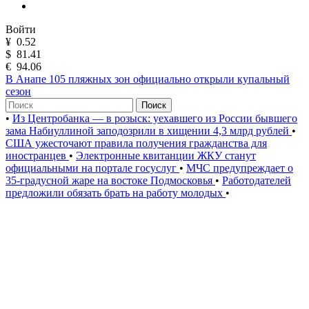
Войти
¥
0.52
$
81.41
€
94.06
В Анапе 105 пляжных зон официально открыли купальный
сезон
Поиск
•
Из Центробанка — в розыск: уехавшего из России бывшего
зама Набиуллиной заподозрили в хищении 4,3 млрд рублей
•
США ужесточают правила получения гражданства для
иностранцев
•
Электронные квитанции ЖКУ станут
официальными на портале госуслуг
•
МЧС предупреждает о
35-градусной жаре на востоке Подмосковья
•
Работодателей
предложили обязать брать на работу молодых
•