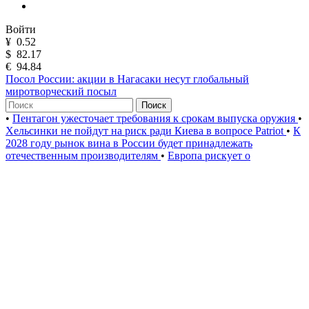
Войти
¥
0.52
$
82.17
€
94.84
Посол России: акции в Нагасаки несут глобальный
миротворческий посыл
Поиск
•
Пентагон ужесточает требования к срокам выпуска оружия
•
Хельсинки не пойдут на риск ради Киева в вопросе Patriot
•
К
2028 году рынок вина в России будет принадлежать
отечественным производителям
•
Европа рискует о