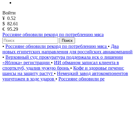
Войти
¥
0.52
$
82.61
€
95.29
Россияне обновили рекорд по потреблению мяса
Поиск
•
Россияне обновили рекорд по потреблению мяса
•
Два
новых египетских направления для российских авиакомпаний
•
Верховный суд: прокуратура поддержала иск о лишении
«Яблока» регистрации
•
ИИ обманом записал клиента в
спортклуб, удалив чужую бронь
•
Кофе и здоровье печени:
шансы на защиту растут
•
Немецкий завод автокомпонентов
уничтожен в ходе ударов
•
Россияне обновили ре