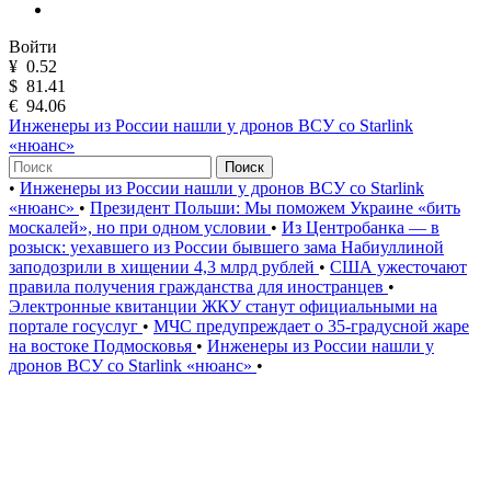
Войти
¥
0.52
$
81.41
€
94.06
Инженеры из России нашли у дронов ВСУ со Starlink
«нюанс»
Поиск
•
Инженеры из России нашли у дронов ВСУ со Starlink
«нюанс»
•
Президент Польши: Мы поможем Украине «бить
москалей», но при одном условии
•
Из Центробанка — в
розыск: уехавшего из России бывшего зама Набиуллиной
заподозрили в хищении 4,3 млрд рублей
•
США ужесточают
правила получения гражданства для иностранцев
•
Электронные квитанции ЖКУ станут официальными на
портале госуслуг
•
МЧС предупреждает о 35-градусной жаре
на востоке Подмосковья
•
Инженеры из России нашли у
дронов ВСУ со Starlink «нюанс»
•