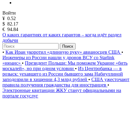
Войти
¥
0.52
$
82.17
€
94.84
О каких гарантиях от каких гарантов – когда идёт раздел
добычи
Поиск
•
Как Иран укоротил «длинную руку» авианосцев США
•
Инженеры из России нашли у дронов ВСУ со Starlink
«нюанс»
•
Президент Польши: Мы поможем Украине «бить
москалей», но при одном условии
•
Из Центробанка — в
розыск: уехавшего из России бывшего зама Набиуллиной
заподозрили в хищении 4,3 млрд рублей
•
США ужесточают
правила получения гражданства для иностранцев
•
Электронные квитанции ЖКУ станут официальными на
портале госуслуг