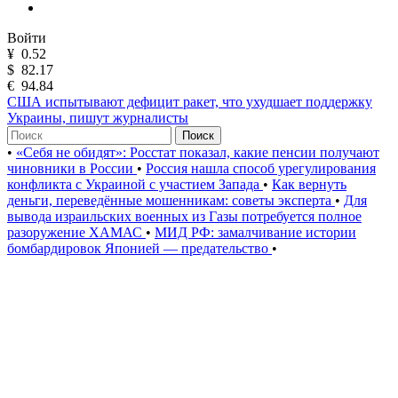
Войти
¥
0.52
$
82.17
€
94.84
США испытывают дефицит ракет, что ухудшает поддержку
Украины, пишут журналисты
Поиск
•
«Себя не обидят»: Росстат показал, какие пенсии получают
чиновники в России
•
Россия нашла способ урегулирования
конфликта с Украиной с участием Запада
•
Как вернуть
деньги, переведённые мошенникам: советы эксперта
•
Для
вывода израильских военных из Газы потребуется полное
разоружение ХАМАС
•
МИД РФ: замалчивание истории
бомбардировок Японией — предательство
•