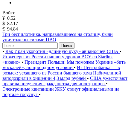
Войти
¥
0.52
$
82.17
€
94.84
Три беспилотника, направлявшиеся на столицу, были
уничтожены силами ПВО
Поиск
•
Как Иран укоротил «длинную руку» авианосцев США
•
Инженеры из России нашли у дронов ВСУ со Starlink
«нюанс»
•
Президент Польши: Мы поможем Украине «бить
москалей», но при одном условии
•
Из Центробанка — в
розыск: уехавшего из России бывшего зама Набиуллиной
заподозрили в хищении 4,3 млрд рублей
•
США ужесточают
правила получения гражданства для иностранцев
•
Электронные квитанции ЖКУ станут официальными на
портале госуслуг
•