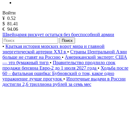
Войти
¥
0.52
$
81.41
€
94.06
Швейцария рискует остаться без боеспособной армии
Поиск
•
Краткая история морских ворот мира и главной
энергетической артерии XXI в
•
Страны Центральной Азии
больше не ставят на Россию
•
Американский эксперт: США
— это бумажный тигр
•
Правительство продлило срок
продажи бензина Евро-2 до 1 июля 2027 года
•
Ходьба после
60 – фатальная ошибка: Бубновский о том, какое одно
упражнение лучше прогулок
•
Ипотечные выдачи в России
достигли 2,6 триллиона рублей за семь мес