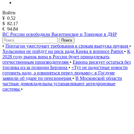
Войти
¥
0.52
$
82.17
€
94.84
ВС России освободили Васютинское и Торецкое в ДНР
Поиск
•
Пентагон ужесточает требования к срокам выпуска оружия
•
Хельсинки не пойдут на риск ради Киева в вопросе Patriot
•
К
2028 году рынок вина в России будет принадлежать
отечественным производителям
•
Европа рискует остаться без
топлива из-за позиции Берлина
•
«Тут не радостные новости
готовить надо, а извиняться перед людьми»: в Госдуме
заявили об ударе по пенсионерам
•
В Московской области
частные домовладельцы устанавливают антидроновые
системы
•