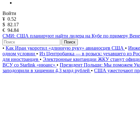
Войти
¥
0.52
$
82.17
€
94.84
СМИ: США планируют найти лидера на Кубе по примеру Вен
Поиск
•
Как Иран укоротил «длинную руку» авианосцев США
•
Инже
одном условии
•
Из Центробанка — в розыск: уехавшего из Ро
для иностранцев
•
Электронные квитанции ЖКУ станут официа
ВСУ со Starlink «нюанс»
•
Президент Польши: Мы поможем Укр
заподозрили в хищении 4,3 млрд рублей
•
США ужесточают пра