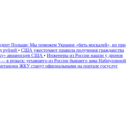
идент Польши: Мы поможем Украине «бить москалей», но при
рд рублей
•
США ужесточают правила получения гражданства
уку» авианосцев США
•
Инженеры из России нашли у дронов
 — в розыск: уехавшего из России бывшего зама Набиуллиной
витанции ЖКУ станут официальными на портале госуслуг