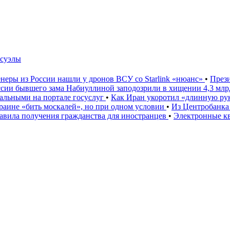
есуэлы
неры из России нашли у дронов ВСУ со Starlink «нюанс»
•
През
ссии бывшего зама Набиуллиной заподозрили в хищении 4,3 мл
льными на портале госуслуг
•
Как Иран укоротил «длинную р
аине «бить москалей», но при одном условии
•
Из Центробанка
вила получения гражданства для иностранцев
•
Электронные к