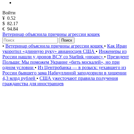
Войти
¥
0.52
$
82.17
€
94.84
Ветеринар объяснила причины агрессии кошек
Поиск
•
Ветеринар объяснила причины агрессии кошек
•
Как Иран
укоротил «длинную руку» авианосцев США
•
Инженеры из
России нашли у дронов ВСУ со Starlink «нюанс»
•
Президент
Польши: Мы поможем Украине «бить москалей», но при
одном условии
•
Из Центробанка — в розыск: уехавшего из
России бывшего зама Набиуллиной заподозрили в хищении
4,3 млрд рублей
•
США ужесточают правила получения
гражданства для иностранцев