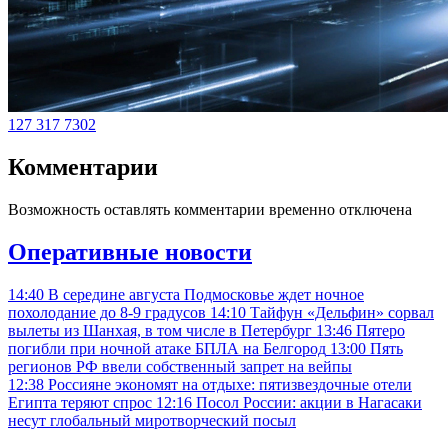
127
317
7302
Комментарии
Возможность оставлять комментарии временно отключена
Оперативные новости
14:40
В середине августа Подмосковье ждет ночное
похолодание до 8-9 градусов
14:10
Тайфун «Дельфин» сорвал
вылеты из Шанхая, в том числе в Петербург
13:46
Пятеро
погибли при ночной атаке БПЛА на Белгород
13:00
Пять
регионов РФ ввели собственный запрет на вейпы
12:38
Россияне экономят на отдыхе: пятизвездочные отели
Египта теряют спрос
12:16
Посол России: акции в Нагасаки
несут глобальный миротворческий посыл