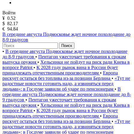
Войти
¥
0.52
$
82.17
€
94.84
В середине августа Подмосковье ждет ночное похолодание до
8-9 градусов
Поиск
•
В середине августа Подмосковье ждет ночное похолодание
до 8-9 градусов
•
Пентагон ужесточает требования к срокам
выпуска оружия
•
Хельсинки не пойдут на риск ради Киева в
вопросе Patriot
•
К 2028 году рынок вина в России будет
принадлежать отечественным производителям
•
Европа
рискует остаться без топлива из-за позиции Берлина
•
«Тут не
радостные новости готовить надо, а извиняться перед
людьми»: в Госдуме заявили об ударе по пенсионерам
•
В
середине августа Подмосковье ждет ночное похолодание до 8-
9 градусов
•
Пентагон ужесточает требования к срокам
выпуска оружия
•
Хельсинки не пойдут на риск ради Киева в
вопросе Patriot
•
К 2028 году рынок вина в России будет
принадлежать отечественным производителям
•
Европа
рискует остаться без топлива из-за позиции Берлина
•
«Тут не
радостные новости готовить надо, а извиняться перед
людьми»: в Госдуме заявили об ударе по пенсионерам