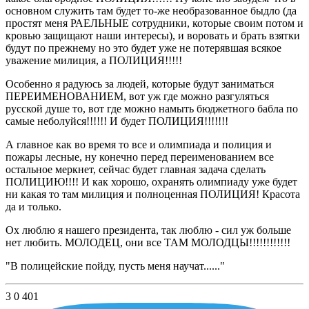
основном служить там будет то-же необразованное быдло (да
простят меня РАЕЛЬНЫЕ сотрудники, которые своим потом и
кровью защищают наши интересы), и воровать и брать взятки
будут по прежнему но это будет уже не потерявшая всякое
уважение милиция, а ПОЛИЦИЯ!!!!!
Особенно я радуюсь за людей, которые будут заниматься
ПЕРЕИМЕНОВАНИЕМ, вот уж где можно разгуляться
русской душе то, вот где можно намыть бюджетного бабла по
самые неболуйся!!!!!! И будет ПОЛИЦИЯ!!!!!!!
А главное как во время то все и олимпиада и полиция и
пожары лесные, ну конечно перед переименованием все
остальное меркнет, сейчас будет главная задача сделать
ПОЛИЦИЮ!!!! И как хорошо, охранять олимпиаду уже будет
ни какая то там милиция и полноценная ПОЛИЦИЯ! Красота
да и только.
Ох люблю я нашего президента, так люблю - сил уж больше
нет любить. МОЛОДЕЦ, они все ТАМ МОЛОДЦЫ!!!!!!!!!!!!
"В полицейские пойду, пусть меня научат......"
3
0
401