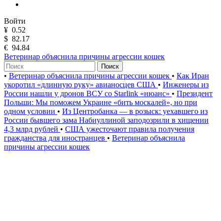
Войти
¥
0.52
$
82.17
€
94.84
Ветеринар объяснила причины агрессии кошек
Поиск
•
Ветеринар объяснила причины агрессии кошек
•
Как Иран
укоротил «длинную руку» авианосцев США
•
Инженеры из
России нашли у дронов ВСУ со Starlink «нюанс»
•
Президент
Польши: Мы поможем Украине «бить москалей», но при
одном условии
•
Из Центробанка — в розыск: уехавшего из
России бывшего зама Набиуллиной заподозрили в хищении
4,3 млрд рублей
•
США ужесточают правила получения
гражданства для иностранцев
•
Ветеринар объяснила
причины агрессии кошек