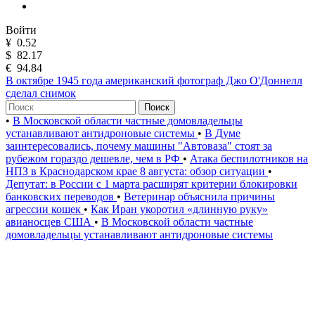
Войти
¥
0.52
$
82.17
€
94.84
В октябре 1945 года американский фотограф Джо О'Доннелл
сделал снимок
Поиск
•
В Московской области частные домовладельцы
устанавливают антидроновые системы
•
В Думе
заинтересовались, почему машины "Автоваза" стоят за
рубежом гораздо дешевле, чем в РФ
•
Атака беспилотников на
НПЗ в Краснодарском крае 8 августа: обзор ситуации
•
Депутат: в России с 1 марта расширят критерии блокировки
банковских переводов
•
Ветеринар объяснила причины
агрессии кошек
•
Как Иран укоротил «длинную руку»
авианосцев США
•
В Московской области частные
домовладельцы устанавливают антидроновые системы