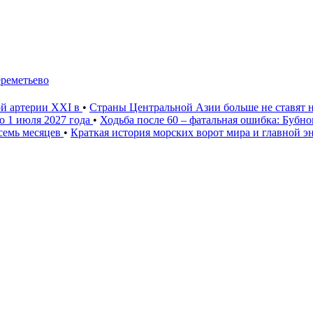
ереметьево
ой артерии XXI в
•
Страны Центральной Азии больше не ставят 
о 1 июля 2027 года
•
Ходьба после 60 – фатальная ошибка: Бубн
 семь месяцев
•
Краткая история морских ворот мира и главной э