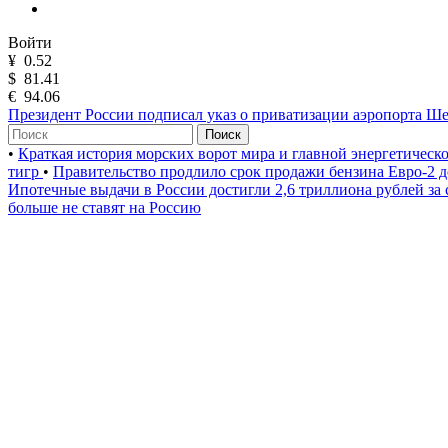
Войти
¥
0.52
$
81.41
€
94.06
Президент России подписал указ о приватизации аэропорта Ш
Поиск
•
Краткая история морских ворот мира и главной энергетическ
тигр
•
Правительство продлило срок продажи бензина Евро-2 д
Ипотечные выдачи в России достигли 2,6 триллиона рублей за
больше не ставят на Россию