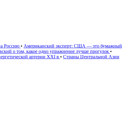
на Россию
•
Американский эксперт: США — это бумажный
овский о том, какое одно упражнение лучше прогулок
•
нергетической артерии XXI в
•
Страны Центральной Азии