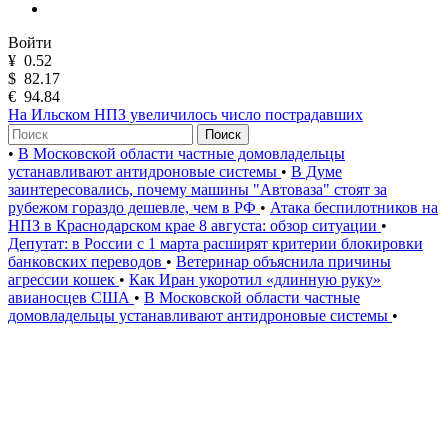
Войти
¥
0.52
$
82.17
€
94.84
На Ильском НПЗ увеличилось число пострадавших
Поиск
•
В Московской области частные домовладельцы
устанавливают антидроновые системы
•
В Думе
заинтересовались, почему машины "Автоваза" стоят за
рубежом гораздо дешевле, чем в РФ
•
Атака беспилотников на
НПЗ в Краснодарском крае 8 августа: обзор ситуации
•
Депутат: в России с 1 марта расширят критерии блокировки
банковских переводов
•
Ветеринар объяснила причины
агрессии кошек
•
Как Иран укоротил «длинную руку»
авианосцев США
•
В Московской области частные
домовладельцы устанавливают антидроновые системы
•