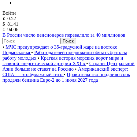
Войти
¥
0.52
$
81.41
€
94.06
В России число пенсионеров перевалило за 40 миллионов
Поиск
•
МЧС предупреждает о 35-градусной жаре на востоке
Подмосковья
•
Работодателей предложили обязать брать на
работу молодых
•
Краткая история морских ворот мира и
главной энергетической артерии XXI в
•
Страны Центральной
Азии больше не ставят на Россию
•
Американский эксперт:
США — это бумажный тигр
•
Правительство продлило срок
продажи бензина Евро-2 до 1 июля 2027 года