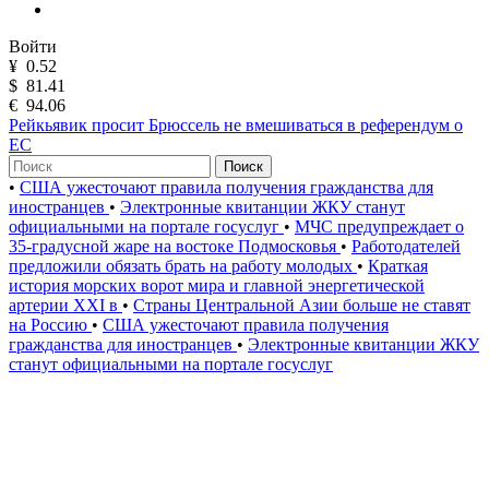
Войти
¥
0.52
$
81.41
€
94.06
Рейкьявик просит Брюссель не вмешиваться в референдум о
ЕС
Поиск
•
США ужесточают правила получения гражданства для
иностранцев
•
Электронные квитанции ЖКУ станут
официальными на портале госуслуг
•
МЧС предупреждает о
35-градусной жаре на востоке Подмосковья
•
Работодателей
предложили обязать брать на работу молодых
•
Краткая
история морских ворот мира и главной энергетической
артерии XXI в
•
Страны Центральной Азии больше не ставят
на Россию
•
США ужесточают правила получения
гражданства для иностранцев
•
Электронные квитанции ЖКУ
станут официальными на портале госуслуг