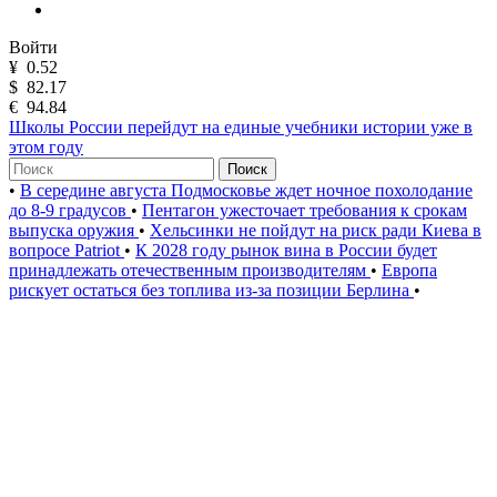
Войти
¥
0.52
$
82.17
€
94.84
Школы России перейдут на единые учебники истории уже в
этом году
Поиск
•
В середине августа Подмосковье ждет ночное похолодание
до 8-9 градусов
•
Пентагон ужесточает требования к срокам
выпуска оружия
•
Хельсинки не пойдут на риск ради Киева в
вопросе Patriot
•
К 2028 году рынок вина в России будет
принадлежать отечественным производителям
•
Европа
рискует остаться без топлива из-за позиции Берлина
•