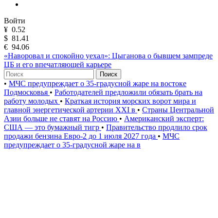
Войти
¥
0.52
$
81.41
€
94.06
«Наворовал и спокойно уехал»: Цыганова о бывшем зампреде
ЦБ и его впечатляющей карьере
Поиск
•
МЧС предупреждает о 35-градусной жаре на востоке
Подмосковья
•
Работодателей предложили обязать брать на
работу молодых
•
Краткая история морских ворот мира и
главной энергетической артерии XXI в
•
Страны Центральной
Азии больше не ставят на Россию
•
Американский эксперт:
США — это бумажный тигр
•
Правительство продлило срок
продажи бензина Евро-2 до 1 июля 2027 года
•
МЧС
предупреждает о 35-градусной жаре на в