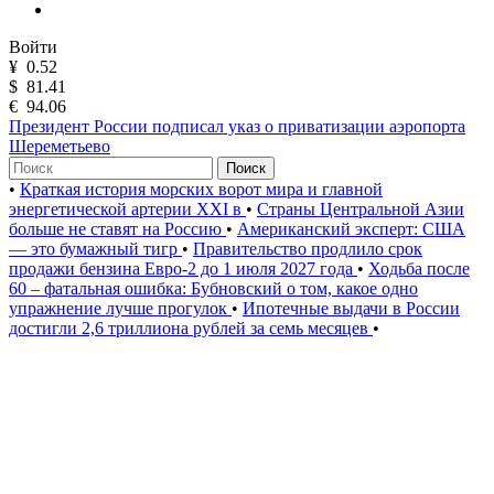
Войти
¥
0.52
$
81.41
€
94.06
Президент России подписал указ о приватизации аэропорта
Шереметьево
Поиск
•
Краткая история морских ворот мира и главной
энергетической артерии XXI в
•
Страны Центральной Азии
больше не ставят на Россию
•
Американский эксперт: США
— это бумажный тигр
•
Правительство продлило срок
продажи бензина Евро-2 до 1 июля 2027 года
•
Ходьба после
60 – фатальная ошибка: Бубновский о том, какое одно
упражнение лучше прогулок
•
Ипотечные выдачи в России
достигли 2,6 триллиона рублей за семь месяцев
•