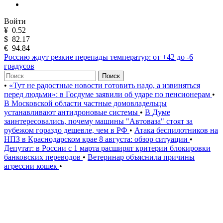
Войти
¥
0.52
$
82.17
€
94.84
Россию ждут резкие перепады температур: от +42 до -6
градусов
Поиск
•
«Тут не радостные новости готовить надо, а извиняться
перед людьми»: в Госдуме заявили об ударе по пенсионерам
•
В Московской области частные домовладельцы
устанавливают антидроновые системы
•
В Думе
заинтересовались, почему машины "Автоваза" стоят за
рубежом гораздо дешевле, чем в РФ
•
Атака беспилотников на
НПЗ в Краснодарском крае 8 августа: обзор ситуации
•
Депутат: в России с 1 марта расширят критерии блокировки
банковских переводов
•
Ветеринар объяснила причины
агрессии кошек
•