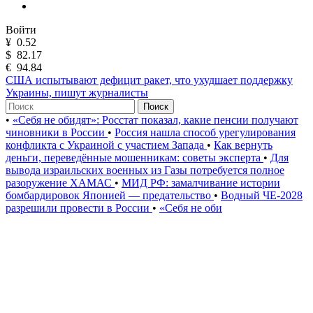
Войти
¥
0.52
$
82.17
€
94.84
США испытывают дефицит ракет, что ухудшает поддержку
Украины, пишут журналисты
Поиск
•
«Себя не обидят»: Росстат показал, какие пенсии получают
чиновники в России
•
Россия нашла способ урегулирования
конфликта с Украиной с участием Запада
•
Как вернуть
деньги, переведённые мошенникам: советы эксперта
•
Для
вывода израильских военных из Газы потребуется полное
разоружение ХАМАС
•
МИД РФ: замалчивание истории
бомбардировок Японией — предательство
•
Водный ЧЕ-2028
разрешили провести в России
•
«Себя не оби