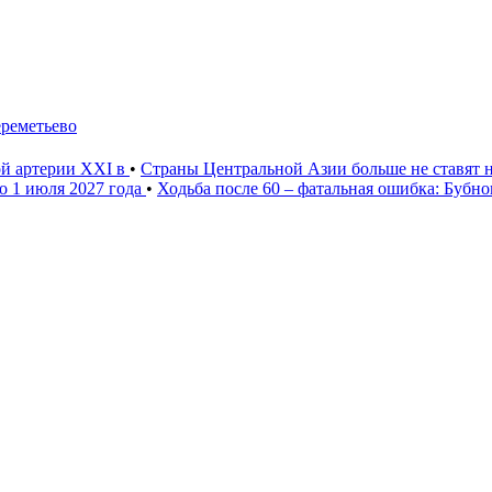
ереметьево
ой артерии XXI в
•
Страны Центральной Азии больше не ставят 
о 1 июля 2027 года
•
Ходьба после 60 – фатальная ошибка: Бубн