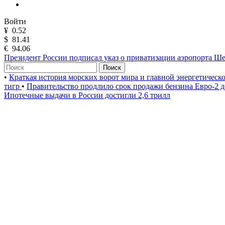
Войти
¥
0.52
$
81.41
€
94.06
Президент России подписал указ о приватизации аэропорта Ш
Поиск
•
Краткая история морских ворот мира и главной энергетическ
тигр
•
Правительство продлило срок продажи бензина Евро-2 д
Ипотечные выдачи в России достигли 2,6 трилл