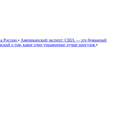
на Россию
•
Американский эксперт: США — это бумажный
овский о том, какое одно упражнение лучше прогулок
•