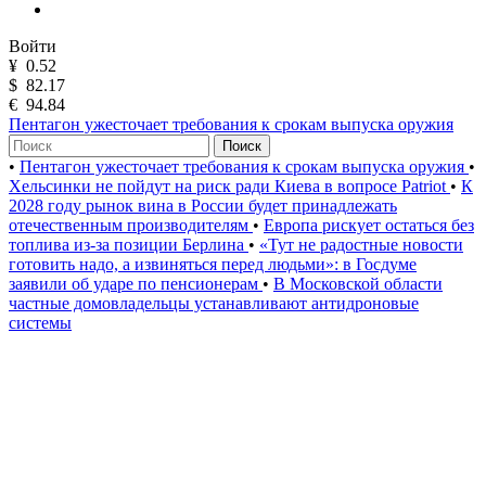
Войти
¥
0.52
$
82.17
€
94.84
Пентагон ужесточает требования к срокам выпуска оружия
Поиск
•
Пентагон ужесточает требования к срокам выпуска оружия
•
Хельсинки не пойдут на риск ради Киева в вопросе Patriot
•
К
2028 году рынок вина в России будет принадлежать
отечественным производителям
•
Европа рискует остаться без
топлива из-за позиции Берлина
•
«Тут не радостные новости
готовить надо, а извиняться перед людьми»: в Госдуме
заявили об ударе по пенсионерам
•
В Московской области
частные домовладельцы устанавливают антидроновые
системы