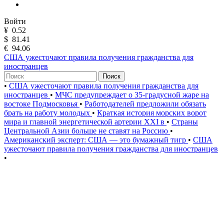
Войти
¥
0.52
$
81.41
€
94.06
США ужесточают правила получения гражданства для
иностранцев
Поиск
•
США ужесточают правила получения гражданства для
иностранцев
•
МЧС предупреждает о 35-градусной жаре на
востоке Подмосковья
•
Работодателей предложили обязать
брать на работу молодых
•
Краткая история морских ворот
мира и главной энергетической артерии XXI в
•
Страны
Центральной Азии больше не ставят на Россию
•
Американский эксперт: США — это бумажный тигр
•
США
ужесточают правила получения гражданства для иностранцев
•