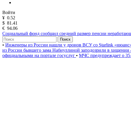
Войти
¥
0.52
$
81.41
€
94.06
Социальный фонд сообщил средний размер пенсии неработающ
Поиск
•
Инженеры из России нашли у дронов ВСУ со Starlink «нюанс
из России бывшего зама Набиуллиной заподозрили в хищении 
официальными на портале госуслуг
•
МЧС предупреждает о 35-