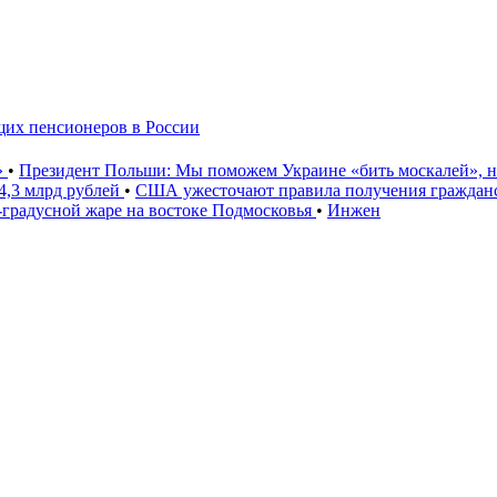
их пенсионеров в России
»
•
Президент Польши: Мы поможем Украине «бить москалей», 
4,3 млрд рублей
•
США ужесточают правила получения гражданс
градусной жаре на востоке Подмосковья
•
Инжен