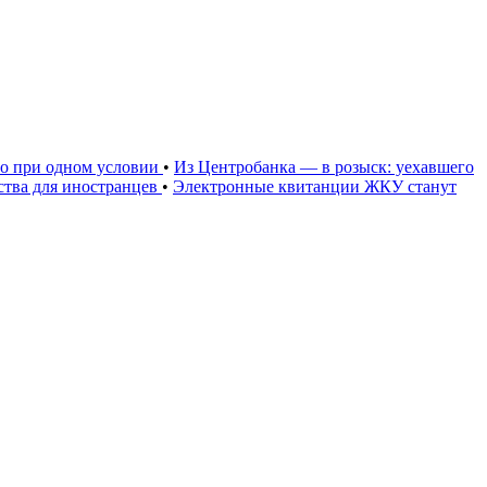
но при одном условии
•
Из Центробанка — в розыск: уехавшего
тва для иностранцев
•
Электронные квитанции ЖКУ станут