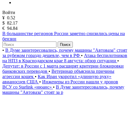
Войти
¥
0.52
$
82.17
€
94.84
В большинстве регионов России заметно снизились цены на
бензин
Поиск
•
В Думе заинтересовались, почему машины "Автоваза" стоят
за рубежом гораздо дешевле, чем в РФ
•
Атака беспилотников
на НПЗ в Краснодарском крае 8 августа: обзор ситуации
•
Депутат: в России с 1 марта расширят критерии блокировки
банковских переводов
•
Ветеринар объяснила причины
агрессии кошек
•
Как Иран укоротил «длинную руку»
авианосцев США
•
Инженеры из России нашли у дронов
ВСУ со Starlink «нюанс»
•
В Думе заинтересовались, почему
машины "Автоваза" стоят за р