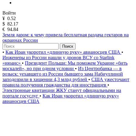
Войти
¥
0.52
$
82.17
€
94.84
Земля даром: к чему привела бесплатная раздача гектаров на
окраинах России
Поиск
•
Как Иран укоротил «длинную руку» авианосцев США
•
Инженеры из России нашли у дронов ВСУ со Starlink
«нюанс»
•
Президент Польши: Мы поможем Украине «бить
москалей», но при одном условии
•
Из Центробанка — в
розыск: уехавшего из России бывшего зама Набиуллиной
заподозрили в хищении 4,3 млрд рублей
•
США ужесточают
правила получения гражданства для иностранцев
•
Электронные квитанции ЖКУ станут официальными на
портале госуслуг
•
Как Иран укоротил «длинную руку»
авианосцев США